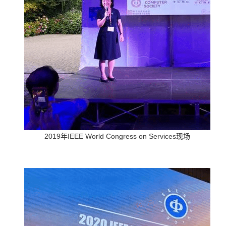
2019
IEEE World Congress on Services
年
现场